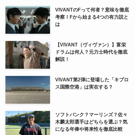
VIVANTのFって何者？意味を徹底
考察！Fから始まる4つの有力説と
は
【VIVANT（ヴィヴァン）】富栄
ドラムは何人？元力士時代を徹底
解説！
VIVANT第2弾に登場した「キプロ
ス国際空港」は実在する？
ソフトバンク？マーリンズ？佐々
木麟太郎選手はどちらを選ぶ？気
になる年俸や将来性を徹底比較