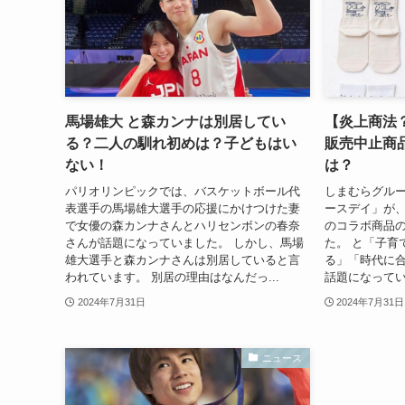
馬場雄大 と森カンナは別居してい
【炎上商法
る？二人の馴れ初めは？子どもはい
販売中止商
ない！
は？
パリオリンピックでは、バスケットボール代
しまむらグル
表選手の馬場雄大選手の応援にかけつけた妻
ースデイ」が
で女優の森カンナさんとハリセンボンの春奈
のコラボ商品
さんが話題になっていました。 しかし、馬場
た。 と「子育
雄大選手と森カンナさんは別居していると言
る」「時代に
われています。 別居の理由はなんだっ...
話題になってい
2024年7月31日
2024年7月31日
ニュース