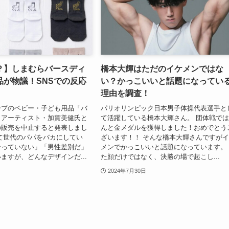
？】しまむらバースディ
橋本大輝はただのイケメンではな
品が物議！SNSでの反応
い？かっこいいと話題になってい
理由を調査！
ープのベビー・子ども用品「バ
パリオリンピック日本男子体操代表選手と
、アーティスト・加賀美健氏と
て活躍している橋本大輝さん。 団体戦で
の販売を中止すると発表しまし
んと金メダルを獲得しました！おめでとう
て世代のパパをバカにしてい
ざいます！！ そんな橋本大輝さんですが
合っていない」「男性差別だ」
メンでかっこいいと話題になっています。
ますが、どんなデザインだ...
た顔だけではなく、決勝の場で起こし...
2024年7月30日