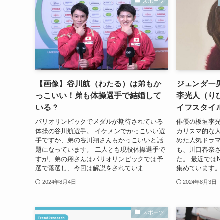
スポーツ
【画像】谷川航（わたる）は弟もか
ジェンダー
っこいい！弟も体操選手で結婚して
李光人（り
いる？
イフスタイ
パリオリンピックでメダルが期待されている
俳優の板垣李
体操の谷川航選手。 イケメンでかっこいい選
カリスマ的な人
手ですが、弟の谷川翔さんもかっこいいと話
めた人気ドラマ
題になっています。 二人とも現役体操選手で
も、川口春奈
すが、弟の翔さんはパリオリンピックでは予
た。 最近ではN
選で落選し、今回は解説をされていま...
集めています。
2024年8月4日
2024年8月3日
スポーツ