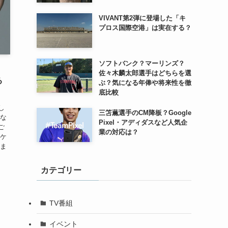
VIVANT第2弾に登場した「キ
プロス国際空港」は実在する？
ソフトバンク？マーリンズ？
佐々木麟太郎選手はどちらを選
る
ぶ？気になる年俸や将来性を徹
底比較
し
三笘薫選手のCM降板？Google
はな
Pixel・アディダスなど人気企
ご
業の対応は？
イケ
 ま
カテゴリー
TV番組
イベント