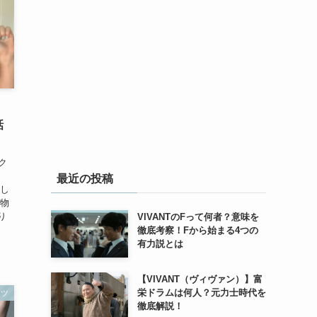
話
ク
最近の投稿
得し
み物
り
VIVANTのFって何者？意味を
徹底考察！Fから始まる4つの
有力説とは
【VIVANT（ヴィヴァン）】富
栄ドラムは何人？元力士時代を
ーツ
徹底解説！