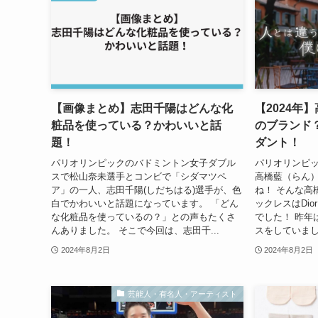
【画像まとめ】志田千陽はどんな化
【2024年
粧品を使っている？かわいいと話
のブランド？
題！
ダント！
パリオリンピックのバドミントン女子ダブル
パリオリンピ
スで松山奈未選手とコンビで「シダマツペ
高橋藍（らん）
ア」の一人、志田千陽(しだちはる)選手が、色
ね！ そんな高
白でかわいいと話題になっています。 「どん
ックレスはDi
な化粧品を使っているの？」との声もたくさ
でした！ 昨年は
んありました。 そこで今回は、志田千...
スをしていました
2024年8月2日
2024年8月2日
芸能人・有名人・アーティスト