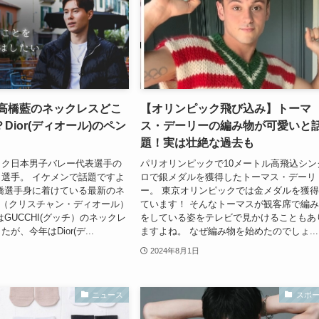
】高橋藍のネックレスどこ
【オリンピック飛び込み】トーマ
Dior(ディオール)のペン
ス・デーリーの編み物が可愛いと
題！実は壮絶な過去も
ック日本男子バレー代表選手の
パリオリンピックで10メートル高飛込シン
選手。 イケメンで話題ですよ
ロで銀メダルを獲得したトーマス・デーリ
橋選手身に着けている最新のネ
ー。 東京オリンピックでは金メダルを獲
or（クリスチャン・ディオール）
ています！ そんなトーマスが観客席で編
GUCCHI(グッチ）のネックレ
をしている姿をテレビで見かけることもあ
が、今年はDior(デ...
ますよね。 なぜ編み物を始めたのでしょ...
2024年8月1日
ニュース
スポ