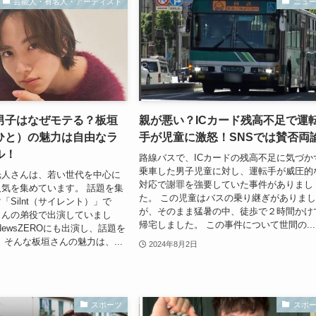
芸能人・有名人・アーティスト
ニュ
男子はなぜモテる？板垣
親が悪い？ICカード残高不足で運
ひと）の魅力は自由なラ
手が児童に激怒！SNSでは賛否両
ル！
路線バスで、ICカードの残高不足に気づか
乗車した男子児童に対し、運転手が威圧的
光人さんは、若い世代を中心に
対応で謝罪を強要していた事件がありまし
気を集めています。 話題を集
た。 この児童はバスの乗り継ぎがありま
「Silnt（サイレント）」で
が、そのまま猛暑の中、徒歩で２時間かけ
さんの弟役で出演していまし
帰宅しました。 この事件について世間の...
ewsZEROにも出演し、話題を
 そんな板垣さんの魅力は、...
2024年8月2日
スポーツ
スポ