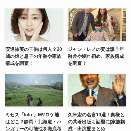
安達祐実の子供は何人？20
ジャン・レノの妻は誰？年
歳の娘と息子の年齢や家族
齢差や馴れ初め、家族構成
構成を調査！
を調査！
ミセス「lulu.」MVロケ地
久米宏の名言10選！奥様と
はどこ？静岡・北海道・ハ
の共著出版も話題に|家族構
ンガリーの可能性を徹底考
成・出演歴まとめ