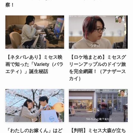
察！
【ネタバレあり】ミセス映
【ロケ地まとめ】ミセスグ
画で知った「Variety（バラ
リーンアップルのドイツ旅
エティ）」誕生秘話
を完全網羅！（アナザース
カイ）
「わたしのお嫁くん」はど
【判明】ミセス大森が立ち