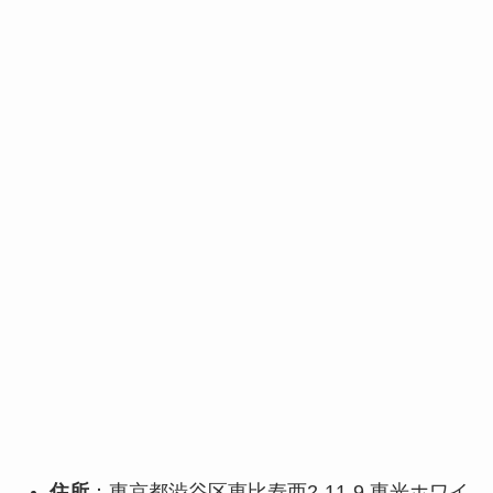
住所
：東京都渋谷区恵比寿西2-11-9 東光ホワイ