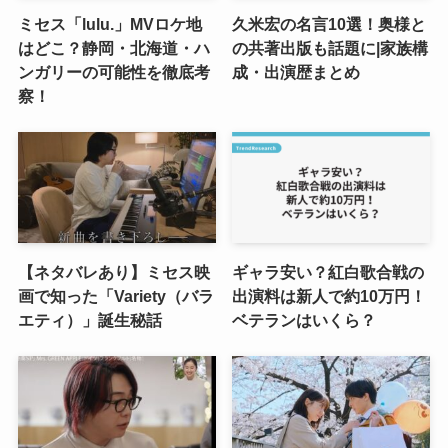
ミセス「lulu.」MVロケ地
久米宏の名言10選！奥様と
はどこ？静岡・北海道・ハ
の共著出版も話題に|家族構
ンガリーの可能性を徹底考
成・出演歴まとめ
察！
【ネタバレあり】ミセス映
ギャラ安い？紅白歌合戦の
画で知った「Variety（バラ
出演料は新人で約10万円！
エティ）」誕生秘話
ベテランはいくら？