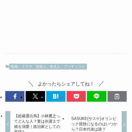
映画・ドラマ
芸能人・有名人・アーティスト
よかったらシェアしてね！
【総裁選出馬】小林鷹之っ
SASUKE(サスケ)オリンピ
てどんな人？妻は弁護士で
ック競技になるのはいつか
娘を溺愛！政治家としての
ら？日本代表は誰？
実績も