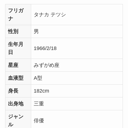
フリガ
タナカ テツシ
ナ
性別
男
生年月
1966/2/18
日
星座
みずがめ座
血液型
A型
身長
182cm
出身地
三重
ジャン
俳優
ル