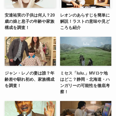
安達祐実の子供は何人？20
レオンのあらすじを簡単に
歳の娘と息子の年齢や家族
解説！ラストの意味や見ど
構成を調査！
ころも紹介
ジャン・レノの妻は誰？年
ミセス「lulu.」MVロケ地
齢差や馴れ初め、家族構成
はどこ？静岡・北海道・ハ
を調査！
ンガリーの可能性を徹底考
察！