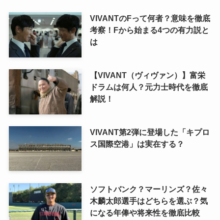
VIVANTのFって何者？意味を徹底
考察！Fから始まる4つの有力説と
は
【VIVANT（ヴィヴァン）】富栄
ドラムは何人？元力士時代を徹底
解説！
VIVANT第2弾に登場した「キプロ
ス国際空港」は実在する？
ソフトバンク？マーリンズ？佐々
木麟太郎選手はどちらを選ぶ？気
になる年俸や将来性を徹底比較