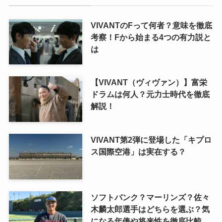
VIVANTのFって何者？意味を徹底
考察！Fから始まる4つの有力説と
は
【VIVANT（ヴィヴァン）】富栄
ドラムは何人？元力士時代を徹底
解説！
VIVANT第2弾に登場した「キプロ
ス国際空港」は実在する？
ソフトバンク？マーリンズ？佐々
木麟太郎選手はどちらを選ぶ？気
になる年俸や将来性を徹底比較