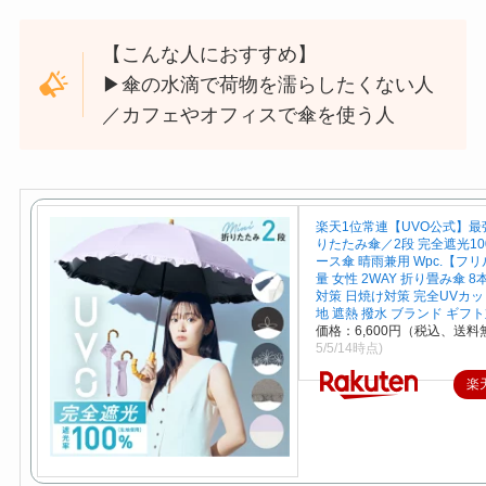
【こんな人におすすめ】
▶︎傘の水滴で荷物を濡らしたくない人
／カフェやオフィスで傘を使う人
楽天1位常連【UVO公式】最
りたたみ傘／2段 完全遮光10
ース傘 晴雨兼用 Wpc.【フリ
量 女性 2WAY 折り畳み傘 8
対策 日焼け対策 完全UVカッ
地 遮熱 撥水 ブランド ギフ
価格：6,600円（税込、送料
5/5/14時点)
楽