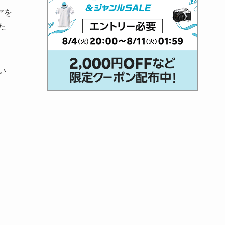
アを
た
い