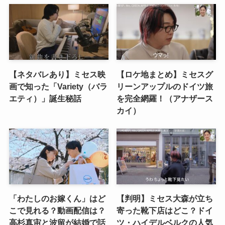
【ネタバレあり】ミセス映
【ロケ地まとめ】ミセスグ
画で知った「Variety（バラ
リーンアップルのドイツ旅
エティ）」誕生秘話
を完全網羅！（アナザース
カイ）
「わたしのお嫁くん」はど
【判明】ミセス大森が立ち
こで見れる？動画配信は？
寄った靴下店はどこ？ドイ
高杉真宙と波留が結婚で話
ツ・ハイデルベルクの人気