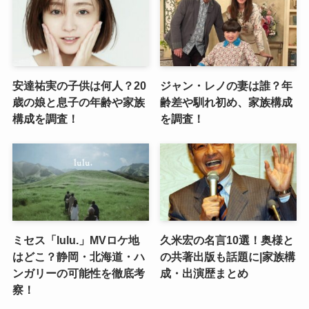
安達祐実の子供は何人？20
ジャン・レノの妻は誰？年
歳の娘と息子の年齢や家族
齢差や馴れ初め、家族構成
構成を調査！
を調査！
ミセス「lulu.」MVロケ地
久米宏の名言10選！奥様と
はどこ？静岡・北海道・ハ
の共著出版も話題に|家族構
ンガリーの可能性を徹底考
成・出演歴まとめ
察！