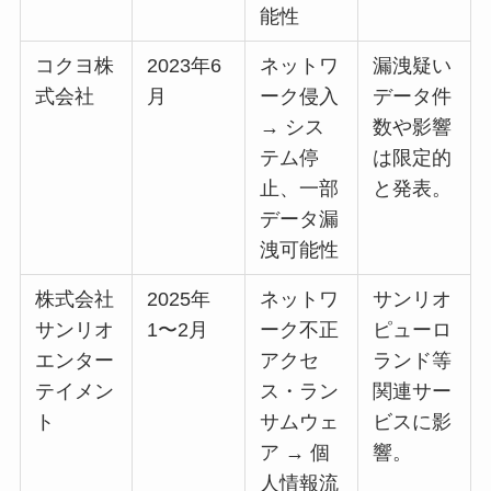
能性
コクヨ株
2023年6
ネットワ
漏洩疑い
式会社
月
ーク侵入
データ件
→ シス
数や影響
テム停
は限定的
止、一部
と発表。
データ漏
洩可能性
株式会社
2025年
ネットワ
サンリオ
サンリオ
1〜2月
ーク不正
ピューロ
エンター
アクセ
ランド等
テイメン
ス・ラン
関連サー
ト
サムウェ
ビスに影
ア → 個
響。
人情報流