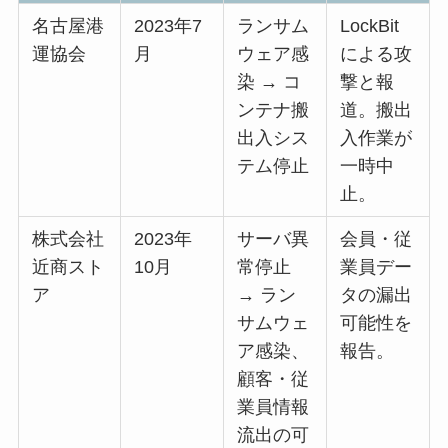
名古屋港
2023年7
ランサム
LockBit
運協会
月
ウェア感
による攻
染 → コ
撃と報
ンテナ搬
道。搬出
出入シス
入作業が
テム停止
一時中
止。
株式会社
2023年
サーバ異
会員・従
近商スト
10月
常停止
業員デー
ア
→ ラン
タの漏出
サムウェ
可能性を
ア感染、
報告。
顧客・従
業員情報
流出の可