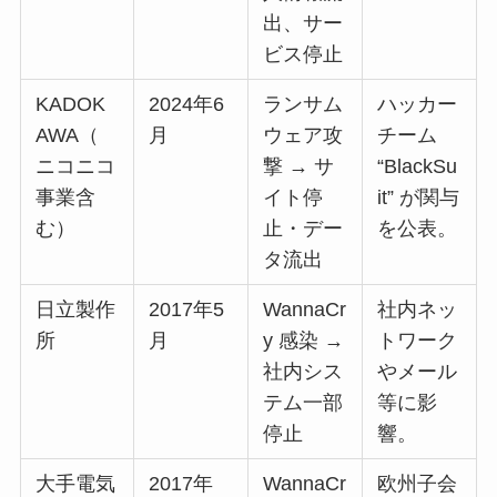
出、サー
ビス停止
KADOK
2024年6
ランサム
ハッカー
AWA（
月
ウェア攻
チーム
ニコニコ
撃 → サ
“BlackSu
事業含
イト停
it” が関与
む）
止・デー
を公表。
タ流出
日立製作
2017年5
WannaCr
社内ネッ
所
月
y 感染 →
トワーク
社内シス
やメール
テム一部
等に影
停止
響。
大手電気
2017年
WannaCr
欧州子会