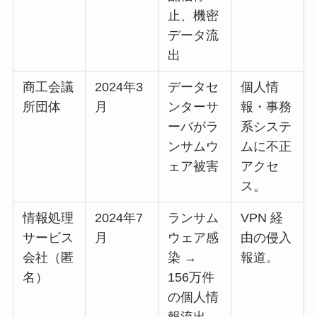
止、機密
データ流
出
商工会議
2024年3
データセ
個人情
所団体
月
ンターサ
報・事務
ーバがラ
系システ
ンサムウ
ムに不正
ェア被害
アクセ
ス。
情報処理
2024年7
ランサム
VPN 経
サービス
月
ウェア感
由の侵入
会社（匿
染 →
報道。
名）
156万件
の個人情
報流出