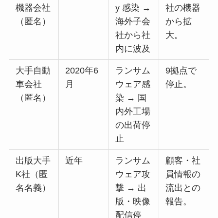
機器会社
y 感染 →
社の機器
（匿名）
海外子会
から拡
社から社
大。
内に波及
大手自動
2020年6
ランサム
9拠点で
車会社
月
ウェア感
停止。
（匿名）
染 → 国
内外工場
の出荷停
止
出版大手
近年
ランサム
顧客・社
K社（匿
ウェア攻
員情報の
名名義）
撃 → 出
流出との
版・映像
報告。
配信停