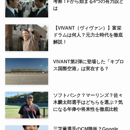
考察！Fから始まる4つの有力説と
は
【VIVANT（ヴィヴァン）】富栄
ドラムは何人？元力士時代を徹底
解説！
VIVANT第2弾に登場した「キプロ
ス国際空港」は実在する？
ソフトバンク？マーリンズ？佐々
木麟太郎選手はどちらを選ぶ？気
になる年俸や将来性を徹底比較
三笘薫選手のCM降板？Google