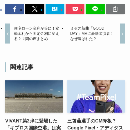
住宅ローン金利が倍に！変
ミセス新曲「GOOD
動金利から固定金利に変え
DAY」MVに豪華出演者！
る？世間の声まとめ
なぜ選ばれた？
関連記事
VIVANT第2弾に登場した
三笘薫選手のCM降板？
「キプロス国際空港」は実
Google Pixel・アディダス