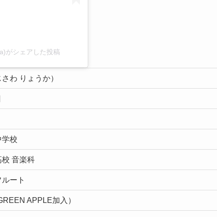
a_mga)がシェアした投稿
さわ りょうか）
日
中学校
校 音楽科
フルート
 GREEN APPLE加入）