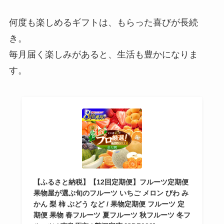
何度も楽しめるギフトは、もらった喜びが長続
き。
毎月届く楽しみがあると、生活も豊かになりま
す。
【ふるさと納税】【12回定期便】フルーツ定期便
果物屋が選ぶ旬のフルーツ いちご メロン びわ み
かん 梨 柿 ぶどう など / 果物定期便 フルーツ 定
期便 果物 春フルーツ 夏フルーツ 秋フルーツ 冬フ