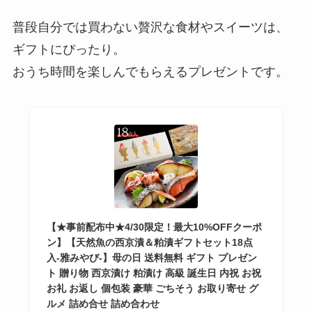
普段自分では買わない贅沢な食材やスイーツは、
ギフトにぴったり。
おうち時間を楽しんでもらえるプレゼントです。
【★事前配布中★4/30限定！最大10%OFFクーポ
ン】【天然魚の西京漬＆粕漬ギフトセット18点
入-雅みやび-】母の日 送料無料 ギフト プレゼン
ト 贈り物 西京漬け 粕漬け 高級 誕生日 内祝 お祝
お礼 お返し 個包装 豪華 ごちそう お取り寄せ グ
ルメ 詰め合せ 詰め合わせ