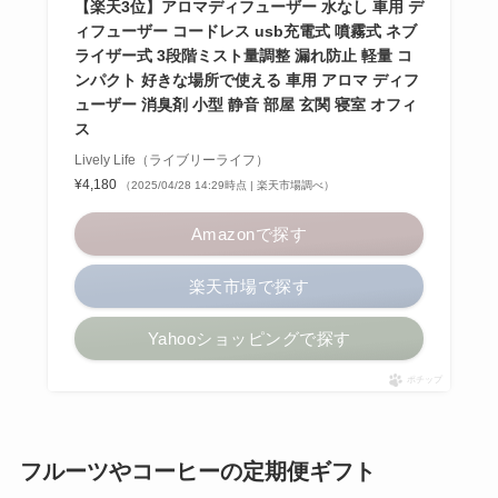
【楽天3位】アロマディフューザー 水なし 車用 デ
ィフューザー コードレス usb充電式 噴霧式 ネブ
ライザー式 3段階ミスト量調整 漏れ防止 軽量 コ
ンパクト 好きな場所で使える 車用 アロマ ディフ
ューザー 消臭剤 小型 静音 部屋 玄関 寝室 オフィ
ス
Lively Life（ライブリーライフ）
¥4,180
（2025/04/28 14:29時点 | 楽天市場調べ）
Amazonで探す
楽天市場で探す
Yahooショッピングで探す
ポチップ
フルーツやコーヒーの定期便ギフト