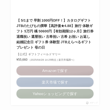
【 5/1まで 早割 1000円OFF！】カタログギフト
JTBのたびもの撰華【高評価★4.88】旅行 体験ギ
フト 5万円 橘 50600円【有効期限12ヶ月】旅行券
退職祝い 還暦祝い 古希祝い 古希 お祝い お返し
結婚記念日 ギフト券 体験型 JTBえらべるギフト
プレゼント 母の日
【公式】ギフトフィールドマリー
¥55,660
（2025/04/28 14:25時点 | 楽天市場調べ）
Amazonで探す
楽天市場で探す
Yahooショッピングで探す
ポチップ