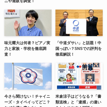
ニや通販を調査！
味元耀大は何者？ピアノ実
「中道ダサい」と話題！中
力と家族・学校を徹底調
国っぽい？SNSでの評判を
査！
徹底解説！
今さら聞けない！チャイニ
米倉涼子はどうなる？「書
ーズ・タイペイってどこ？
類送検」と「逮捕」の違い