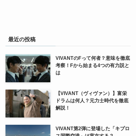
最近の投稿
VIVANTのFって何者？意味を徹底
考察！Fから始まる4つの有力説と
は
【VIVANT（ヴィヴァン）】富栄
ドラムは何人？元力士時代を徹底
解説！
VIVANT第2弾に登場した「キプロ
ス国際空港」は実在する？